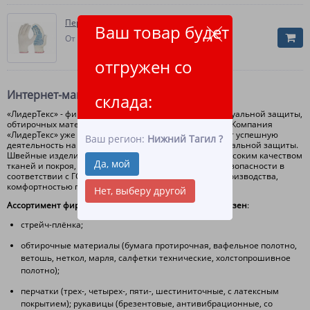
Перчатки 10 класс (6 нитей)
Ваш товар будет
10.60
От
руб.
отгружен со
Интернет-магазин ЛидерТекс
склада:
«ЛидерТекс» - фирма-производитель средств индивидуальной защиты,
обтирочных материалов, стрейч-плёнки и трикотажа. Компания
«ЛидерТекс» уже несколько десятков лет осуществляет успешную
Ваш регион:
Нижний Тагил
?
деятельность на российском рынке средств индивидуальной защиты.
Швейные изделия фирмы «ЛидерТекс» отличаются высоким качеством
Да, мой
тканей и покроя, соблюдением норм и требований безопасности в
соответствии с ГОСТом, современной технологией производства,
комфортностью при ношении.
Нет, выберу другой
А
ссортимент фирмы «ЛидерТекс» довольно разнообразен
:
стрейч-плёнка;
обтирочные материалы (бумага протирочная, вафельное полотно,
ветошь, неткол, марля, салфетки технические, холстопрошивное
полотно);
перчатки (трех-, четырех-, пяти-, шестиниточные, с латексным
покрытием); рукавицы (брезентовые, антивибрационные, со