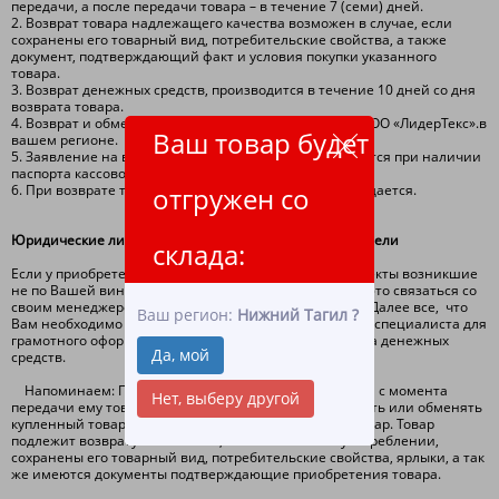
передачи, а после передачи товара – в течение 7 (семи) дней.
2. Возврат товара надлежащего качества возможен в случае, если
сохранены его товарный вид, потребительские свойства, а также
документ, подтверждающий факт и условия покупки указанного
товара.
3. Возврат денежных средств, производится в течение 10 дней со дня
возврата товара.
4. Возврат и обмен товара производится на складе ООО «ЛидерТекс».в
Ваш товар будет
вашем регионе.
5. Заявление на возврат денежных средств оформляется при наличии
паспорта кассового или товарного чека!
6. При возврате товара стоимость доставки не возмещается.
отгружен со
Юридические лица и индивидуальные предприниматели
склада:
Если у приобретенного товара были обнаружены дефекты возникшие
не по Вашей вине первое, что необходимо сделать – это связаться со
своим менеджером и сообщить о выявленном браке. Далее все, что
Ваш регион:
Нижний Тагил
?
Вам необходимо - это следовать инструкциям нашего специалиста для
грамотного оформления замены товара либо возврата денежных
Да, мой
средств.
Напоминаем: Покупатель вправе, в течении 14 дней с момента
Нет, выберу другой
передачи ему товара ненадлежащего качества, вернуть или обменять
купленный товар в месте покупки на аналогичный товар. Товар
подлежит возврату или замене, если он не был в употреблении,
сохранены его товарный вид, потребительские свойства, ярлыки, а так
же имеются документы подтверждающие приобретения товара.