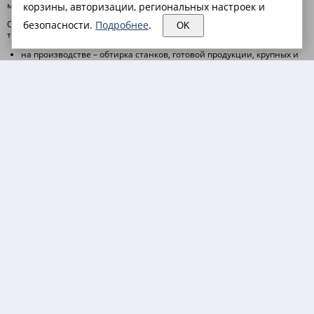
материалы оптом и в розницу по низким ценам.
корзины, авторизации, региональных настроек и
Обтирочные материалы как правило представляют собой лоскуты
безопасности.
Подробнее
.
OK
ткани и текстильных изделий, используемых для различных целей:
на производстве – обтирка станков, готовой продукции, крупных и
мелких деталей от масляной смазки, влаги, грязи, стружки и пыли;
Для таких целей отлично подходит
ветошь
,
неткол и марля
при уборке помещений – мойка стен, пола, окон, зеркал и рабочих
поверхностей;отлично подойдет
бумага протирочная
и
салфетки
технические
в быту – вытирание рук, чистка инструментов и оборудования,
удаление пролитой жидкости, использование в качестве
упаковочного материала при перевозке хрупких предметов.
Вафельное полотно
и
холстопрошивное полотно (хпп)
К обтирочным или, как их еще называют, протирочным материалам
относят:
ветошь
;
салфетки технические
;
вафельное полотно
;
Неткол и марля