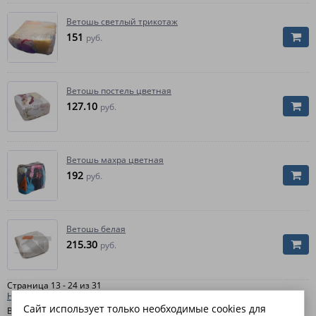
Ветошь светлый трикотаж
151
руб.
Ветошь постель цветная
127.10
руб.
Ветошь махра цветная
192
руб.
Ветошь белая
215.30
руб.
Страница 13 - 24 из 31
Начало
|
Пред.
|
1
2
3
|
След.
|
Конец
Сайт использует только необходимые cookies для
В интернет-магазине "
ЛидерТекс
" вы можете купить обтирочные