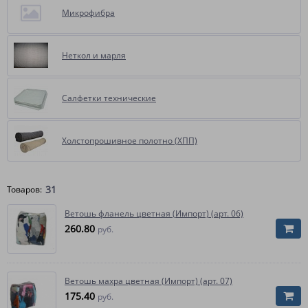
Микрофибра
Неткол и марля
Салфетки технические
Холстопрошивное полотно (ХПП)
31
Товаров:
Ветошь фланель цветная (Импорт) (арт. 06)
260.80
руб.
Ветошь махра цветная (Импорт) (арт. 07)
175.40
руб.