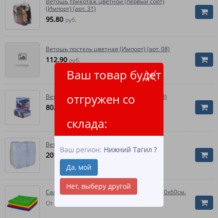
Ветошь трикотаж цветной (первый сорт)
(Импорт) (арт. 31)
95.80
руб.
Ветошь постель цветная (Импорт) (арт. 08)
112.90
руб.
Ваш товар будет
отгружен со
Ветошь коттон цветной (Импорт) (арт. 33)
80.70
руб.
склада:
Ветошь белая Импорт (10 шт.)
Ваш регион:
Нижний Тагил
?
201.30
руб.
Да, мой
Нет, выберу другой
Салфетка из микрофибры пл.200 гр/м2, 50х60см.
3 357.90
От
руб.