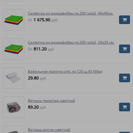
Салфетка из микрофибры пл.200 гр/м2, 40х40см.
1 675.90
От
руб.
Салфетка из микрофибры пл.200 гр/м2, 29х29 см.
811.20
От
руб.
Вафельное полотно отб. пл.120 ш.45 (60м)
29.80
руб.
Ветошь трикотаж цветной
89.20
руб.
Ветошь коттон цветной