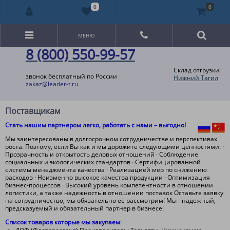
0
0
МЕНЮ
8 (800) 550-99-57
Склад отгрузки:
звонок бесплатный по России
Нижний Тагил
zakaz@leader-t.ru
Поставщикам
Стать нашим партнером легко, работать с нами – выгодно!
Мы заинтересованы в долгосрочном сотрудничестве и перспективах
роста. Поэтому, если Вы как и мы дорожите следующими ценностями: ·
Прозрачность и открытость деловых отношений · Соблюдение
социальных и экологических стандартов · Сертифицированной
системы менеджмента качества · Реализацией мер по снижению
расходов · Неизменно высокое качества продукции · Оптимизация
бизнес-процессов · Высокий уровень компетентности в отношении
логистики, а также надежность в отношении поставок Оставьте заявку
на сотрудничество, мы обязательно её рассмотрим! Мы - надежный,
предсказуемый и обязательный партнер в бизнесе!
Список товаров которые мы закупаем
: