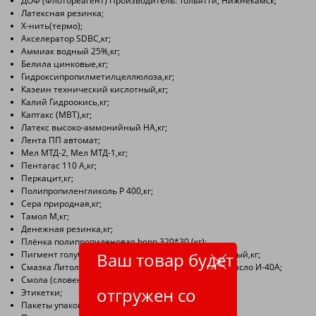
ДОФ (Флотореагент) Производитель: Тольятти, Нижнекамск;
Латексная резинка;
Х-нить(термо);
Акселератор SDBC,кг;
Аммиак водный 25%,кг;
Белила цинковые,кг;
Гидроксипропилметилцеллюлоза,кг;
Казеин технический кислотный,кг;
Калий Гидроокись,кг;
Каптакс (МВТ),кг;
Латекс высоко-аммонийный НА,кг;
Лента ПП автомат;
Мел МТД-2, Мел МТД-1,кг;
Пентагас 110 А,кг;
Перкацит,кг;
Полипропиленгликоль Р 400,кг;
Сера природная,кг;
Тамол М,кг;
Денежная резинка,кг;
Плёнка полипропиленовая bopp 320*30 (кг);
Пигмент голубой (синька), желтый, зеленый, красный,кг;
Ваш товар будет
Смазка Литол-24, Смазка высокотемпературная, Масло И-40А;
Смола (словенил, русвинил);
отгружен со
Этикетки;
Пакеты упаковочные