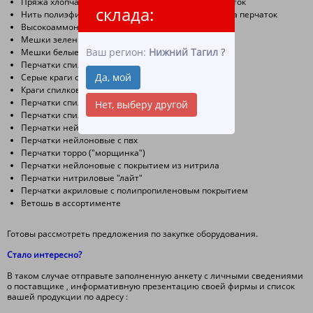
Пряжа хлопчатобумажная для производства перчаток
склада:
Нить полиэфирная и нейлоновая для производства перчаток
Высокоаммонийный латекс (уже есть на сайте)
Мешки зеленые полипропиленовые
Ваш регион:
Нижний Тагил
?
Мешки белые полипропиленовые
Перчатки спилковые
Да, мой
Cерые краги спилковые
Краги спилковые тип трек
Перчатки спилковые комбинированные
Нет, выберу другой
Перчатки спилковые утепленные в ассортименте
Перчатки нейлоновые белые
Перчатки нейлоновые с пвх
Перчатки торро ("морщинка")
Перчатки нейлоновые с покрытием из нитрила
Перчатки нитриловые "лайт"
Перчатки акриловые с полипропиленовым покрытием
Ветошь в ассортименте
Готовы рассмотреть предложения по закупке оборудования.
Стало интересно?
В таком случае отправьте заполненную анкету с личными сведениями
о поставщике , информативную презентацию своей фирмы и список
вашей продукции по адресу :