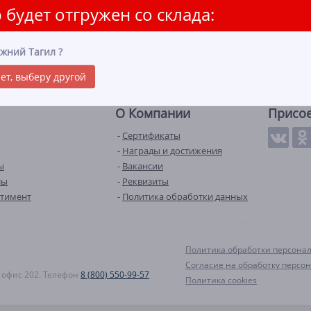
 будет отгружен со склада:
жний Тагил
?
ет, выберу другой
О Компании
Присо
Сертификаты
Награды и достижения
ы
Вакансии
лы
Реквизиты
ртимент
Политика обработки данных
Политика обработки персона
Согласие на обработку персо
А, офис 202. Телефон
8 (800) 550-99-57
Политика cookies