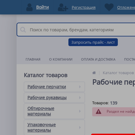
Войти
Регистрация
Отложен
Запросить прайс - лист
ГЛАВНАЯ
О КОМПАНИИ
ОПЛАТА И ДОСТАВКА
ПОСТ
Каталог товаров
Каталог товаров
Рабочие пе
Рабочие перчатки
Рабочие рукавицы
Товаров:
139
Обтирочные
Раздел не найд
материалы
Упаковочные
материалы