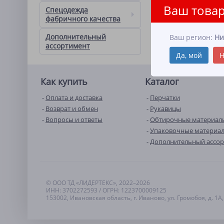
Ваш товар
Спецодежда
фабричного качества
Дополнительный
Ваш регион:
Ни
ассортимент
Да, мой
Н
Как купить
Каталог
Оплата и доставка
Перчатки
Возврат и обмен
Рукавицы
Вопросы и ответы
Обтирочные материал
Упаковочные материа
Дополнительный ассо
© ООО ТД «ЛИДЕРТЕКС», 2022–2026
ИНН: 3702272593 / ОГРН: 1223700009125
153002, Ивановская область, г. Иваново, ул. Громобоя, д. 1