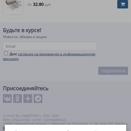
32.80
От
руб.
Будьте в курсе!
Новости, обзоры и акции
Даю
согласие на рекламную и информационную
рассылку
ПОДПИСАТЬСЯ
Присоединяйтесь
© ООО ТД «ЛИДЕРТЕКС», 2022–2026
ИНН: 3702272593 / ОГРН: 1223700009125
153002, Ивановская область, г. Иваново, ул. Громобоя, д. 1А, офис 202. Телефон
8 (800) 550-99-57