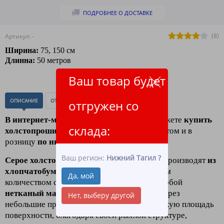
ПОДРОБНЕЕ О ДОСТАВКЕ
(8)
Артикул: -
Ширина:
75, 150 см
Длинна:
50 метров
Ваш товар будет
ОПИСАНИЕ
ОТЗЫВЫ
(0)
отгружен со
В интернет-магазине "ЛидерТекс"
вы можете
купить
склада:
холстопрошивное полотно (хпп) серое
оптом и в
розницу
по низким ценам
.
Ваш регион:
Нижний Тагил
?
Серое холстопрошивное полотно (ХПП)
производят
из
хлопчатобумажного сырья
с минимальным
Да, мой
количеством синтетики, оно представляет собой
нетканый массив
волокон, скреплённый через
Нет, выберу другой
небольшие промежутки швами, имеет высокую площадь
поверхности, благодаря своей рыхлой структуре,